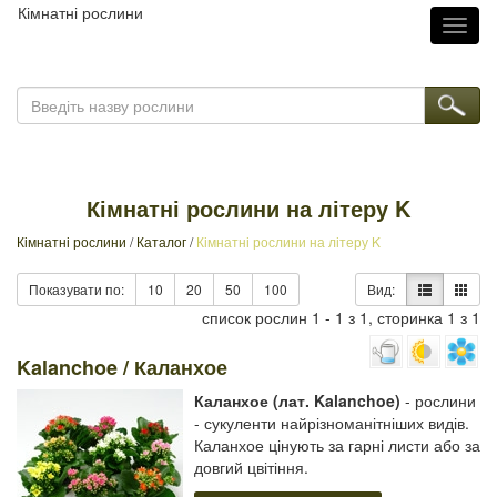
Кімнатні рослини
Toggl
naviga
Кімнатні рослини на літеру K
Кімнатні рослини
/
Каталог
/
Кімнатні рослини на літеру K
Показувати по:
10
20
50
100
Вид:
список рослин 1 - 1 з 1, сторинка 1 з 1
Kalanchoe / Каланхое
Каланхое (лат. Kalanchoe)
- рослини
- сукуленти найрізноманітніших видів.
Каланхое цінують за гарні листи або за
довгий цвітіння.