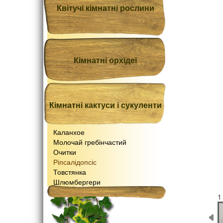
Квітучі кімнатні рослини
Кімнатні орхідеї
Кімнатні кактуси і сукуленти
Каланхое
Молочай гребінчастий
Очитки
Ріпсалідопсіс
Товстянка
Шлюмбергери
1