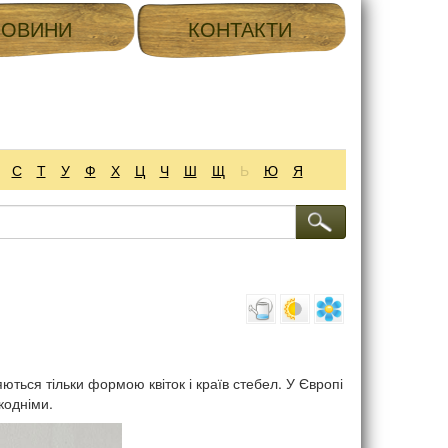
НОВИНИ
КОНТАКТИ
С
Т
У
Ф
Х
Ц
Ч
Ш
Щ
Ь
Ю
Я
ються тільки формою квіток і країв стебел. У Європі
кодніми.