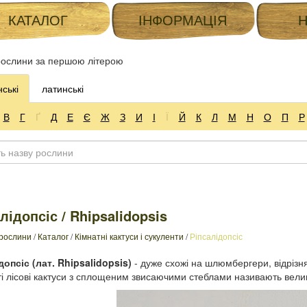
КАТАЛОГ
ІНФОРМАЦІЯ
ослини за першою літерою
нські
латинські
В
Г
Ґ
Д
Е
Є
Ж
З
И
І
Ї
Й
К
Л
М
Н
О
П
Р
лідопсіс / Rhipsalidopsis
 рослини
/
Каталог
/
Кімнатні кактуси і сукуленти
/
Ріпсалідопсіс
допсіс (лат. Rhipsalidopsis)
- дуже схожі на шлюмбергери, відрізня
іті лісові кактуси з сплощеним звисаючими стеблами називають вели