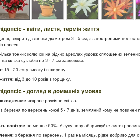
ідопсіс - квіти, листя, термін життя
енні, відкриті дзвіночки діаметром 3 - 5 см, з загостреними пелюстк
в навесні.
кілька тонких колючок на рідких ареолах уздовж сплощених зелених
 на кілька суглобів по 3 - 7 см завдовжки.
и:
15 - 20 см у висоту і в ширину.
життя:
від 3 до 10 років в горщику.
лідопсіс - догляд в домашніх умовах
находження:
яскраве розсіяне світло.
з березня по вересень кожні 5 - 7 днів, земляний кому не повинен п
ть повітря:
не менше 50%. У суху пору обприскуйте листя рослини к
лення:
з березня по вересень, 1 раз на місяць, рідке добриво для ор