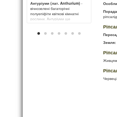
Антуріуми (лат. Anthurium)
-
Особли
 Oxalis
вічнозелені багаторічні
Порада
квітка
полуепіфіти квіткові кімнатні
ріпсалід
рослини. Антуріуми ще
називають вогненним язиком,
Ріпса
на. Цей
квіткою фламінго або чоловіче
ирощують
щастя.
Переса
он. Ще її
Земля:
щастя
Ріпса
Живцями
Ріпса
Червеці