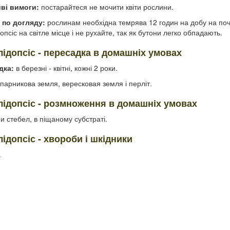
ві вимоги:
постарайтеся не мочити квіти рослини.
 по догляду:
рослинам необхідна темрява 12 годин на добу на поча
опсіс на світле місце і не рухайте, так як бутони легко обпадають.
лідопсіс - пересадка в домашніх умовах
дка:
в березні - квітні, кожні 2 роки.
парникова земля, вересковая земля і перліт.
лідопсіс - розмноження в домашніх умовах
 стебел, в піщаному субстраті.
лідопсіс - хвороби і шкідники
.