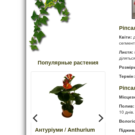
Ріпсал
Квіти:
д
сегменті
Листя:
діляться
Популярные растения
Розмір
Термін 
Ріпса
Місцез
Полив:
10 днів.
Вологіс
/
Антуріуми / Anthurium
Піджив