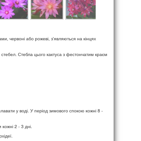
ами, червоні або рожеві, з'являються на кінцях
 стебел. Стебла цього кактуса з фестончатим краєм
лавати у воді. У період зимового спокою кожні 8 -
ожні 2 - 3 дні.
хідеї.