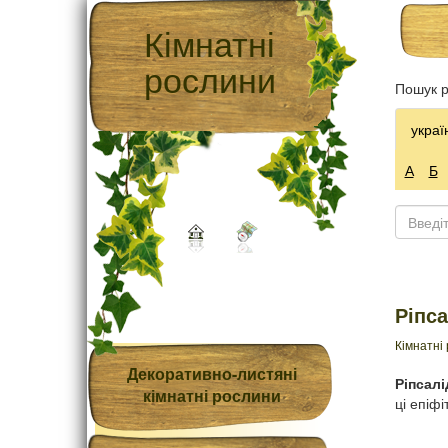
Кімнатні
рослини
Пошук р
украї
А
Б
Ріпса
Кімнатні
Декоративно-листяні
Ріпсалі
кімнатні рослини
ці епіф