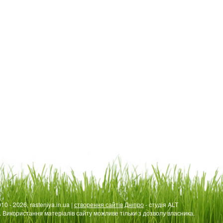
10 - 2026, rasteniya.in.ua |
створення сайтів Дніпро
- студія ALT
. Використання матеріалів сайту можливе тільки з дозволу власника.