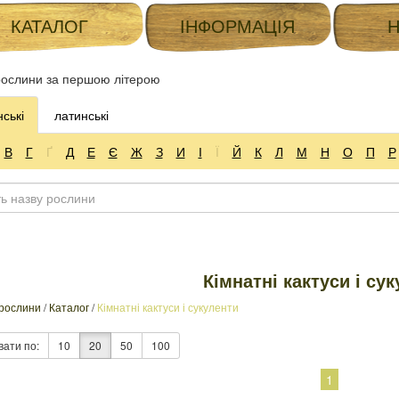
КАТАЛОГ
ІНФОРМАЦІЯ
ослини за першою літерою
нські
латинські
В
Г
Ґ
Д
Е
Є
Ж
З
И
І
Ї
Й
К
Л
М
Н
О
П
Р
Кімнатні кактуси і су
 рослини
/
Каталог
/
Кімнатні кактуси і сукуленти
вати по:
10
20
50
100
1