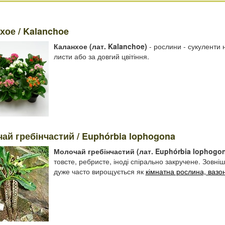
хое / Kalanchoe
Каланхое (лат. Kalanchoe)
- рослини - сукуленти 
листи або за довгий цвітіння.
ай гребінчастий / Euphórbia lophogona
Молочай гребінчастий (лат. Euphórbia lophogo
товсте, ребристе, іноді спірально закручене. Зовн
дуже часто вирощується як
кімнатна рослина, вазон