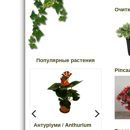
Очитк
Популярные растения
Ріпсал
/
Антуріуми / Anthurium