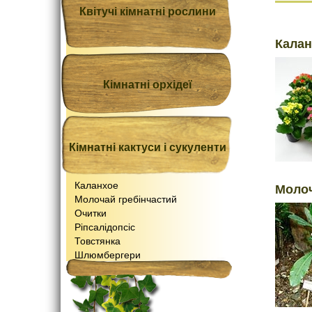
Квітучі кімнатні рослини
Калан
Кімнатні орхідеї
Кімнатні кактуси і сукуленти
Каланхое
Молоч
Молочай гребінчастий
Очитки
Ріпсалідопсіс
Товстянка
Шлюмбергери