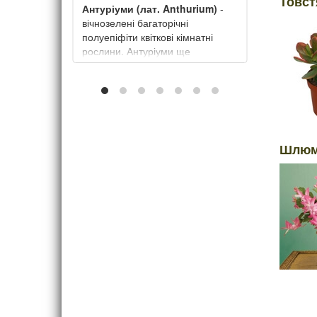
Товст
Антуріуми (лат. Anthurium)
-
 Oxalis
вічнозелені багаторічні
квітка
полуепіфіти квіткові кімнатні
рослини. Антуріуми ще
називають вогненним язиком,
на. Цей
квіткою фламінго або чоловіче
ирощують
щастя.
он. Ще її
щастя
Шлюмб