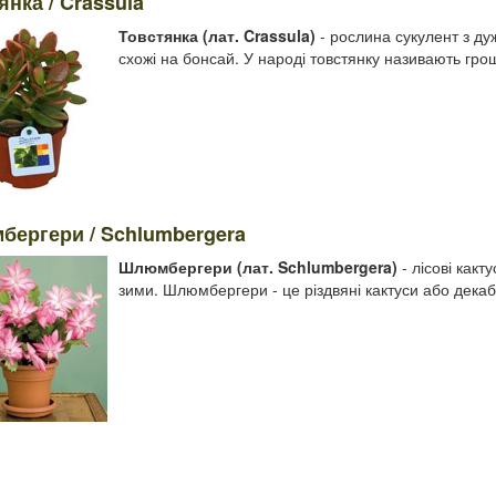
янка / Crassula
Товстянка (лат. Crassula)
- рослина сукулент з ду
схожі на бонсай. У народі товстянку називають гро
ергери / Schlumbergera
Шлюмбергери (лат. Schlumbergera)
- лісові какт
зими. Шлюмбергери - це різдвяні кактуси або декаб