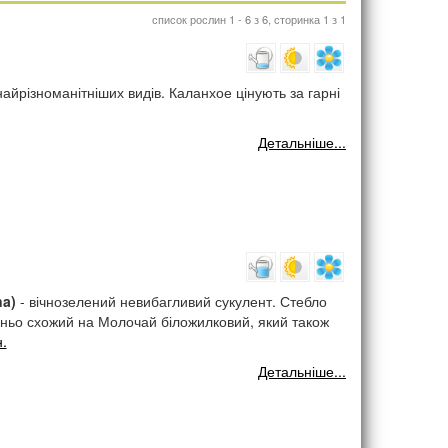
список рослин 1 - 6 з 6, сторинка 1 з 1
найрізноманітніших видів. Каланхое цінують за гарні
Детальніше...
na)
- вічнозелений невибагливий сукулент. Стебло
ішньо схожий на Молочай біложилковий, який також
.
Детальніше...