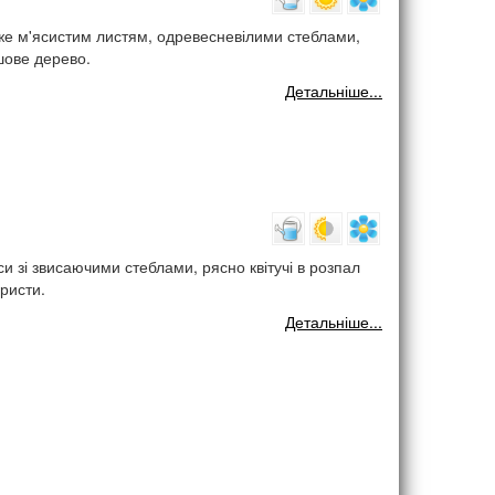
же м'ясистим листям, одревесневілими стеблами,
шове дерево.
Детальніше...
уси зі звисаючими стеблами, рясно квітучі в розпал
ристи.
Детальніше...