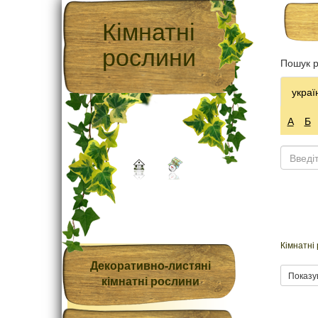
Кімнатні
рослини
Пошук р
украї
А
Б
Кімнатні
Декоративно-листяні
Показу
кімнатні рослини