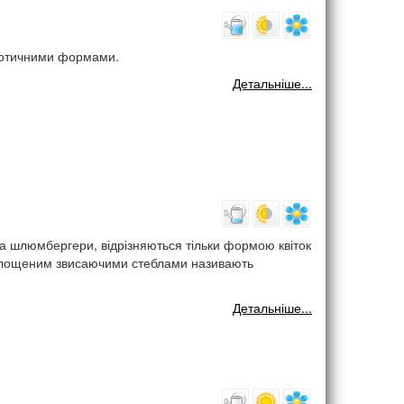
кзотичними формами.
Детальніше...
на шлюмбергери, відрізняються тільки формою квіток
 з сплощеним звисаючими стеблами називають
Детальніше...