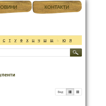
НОВИНИ
КОНТАКТИ
С
Т
У
Ф
Х
Ц
Ч
Ш
Щ
Ь
Ю
Я
куленти
Вид: