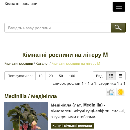
Кімнатні рослини
Toggl
naviga
Кімнатні рослини на літеру M
Кімнатні рослини
/
Каталог
/
Кімнатні рослини на літеру M
Показувати по:
10
20
50
100
Вид:
список рослин 1 - 1 з 1, сторинка 1 з 1
Medinilla / Медінілла
Медінілла (лат. Medinilla)
-
вічнозелені квітучі кущі-епіфіти, сильні,
з кучерявими стеблами.
Квітучі кімнатні рослини