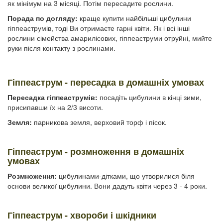
як мінімум на 3 місяці. Потім пересадите рослини.
Порада по догляду:
краще купити найбільші цибулини
гіппеаструмів, тоді Ви отримаєте гарні квіти. Як і всі інші
рослини сімейства амарилісових, гіппеаструми отруйні, мийте
руки після контакту з рослинами.
Гіппеаструм - пересадка в домашніх умовах
Пересадка гіппеаструмів:
посадіть цибулини в кінці зими,
присипавши їх на 2/3 висоти.
Земля:
парникова земля, верховий торф і пісок.
Гіппеаструм - розмноження в домашніх
умовах
Розмноження:
цибулинами-дітками, що утворилися біля
основи великої цибулини. Вони дадуть квіти через 3 - 4 роки.
Гіппеаструм - хвороби і шкідники