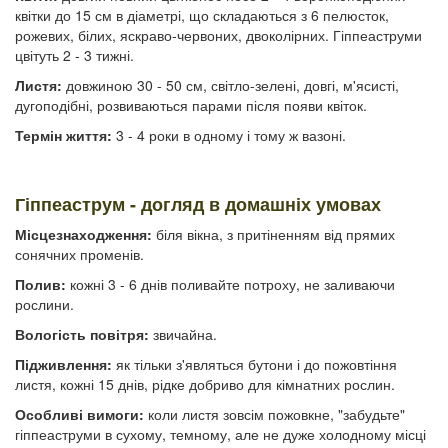
квітки до 15 см в діаметрі, що складаються з 6 пелюсток,
рожевих, білих, яскраво-червоних, двоколірних. Гіппеаструми
цвітуть 2 - 3 тижні.
Листя:
довжиною 30 - 50 см, світло-зелені, довгі, м'ясисті,
дугоподібні, розвиваються парами після появи квіток.
Термін життя:
3 - 4 роки в одному і тому ж вазоні.
Гіппеаструм - догляд в домашніх умовах
Місцезнаходження:
біля вікна, з притіненням від прямих
сонячних променів.
Полив:
кожні 3 - 6 днів поливайте потроху, не заливаючи
рослини.
Вологість повітря:
звичайна.
Підживлення:
як тільки з'являться бутони і до пожовтіння
листя, кожні 15 днів, рідке добриво для кімнатних рослин.
Особливі вимоги:
коли листя зовсім пожовкне, "забудьте"
гіппеаструми в сухому, темному, але не дуже холодному місці