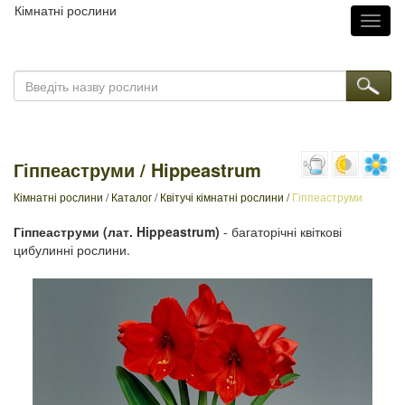
Кімнатні рослини
Toggl
naviga
Гіппеаструми / Hippeastrum
Кімнатні рослини
/
Каталог
/
Квітучі кімнатні рослини
/
Гіппеаструми
Гіппеаструми (лат. Hippeastrum)
- багаторічні квіткові
цибулинні рослини.