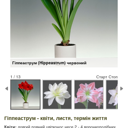
Гіппеаструм (Hippeastrum) червоний
1 / 13
Старт
Стоп
Гіппеаструм - квіти, листя, термін життя
Квіти:
довгий повний цвітконос несе 2 - 4 воронкоподібних