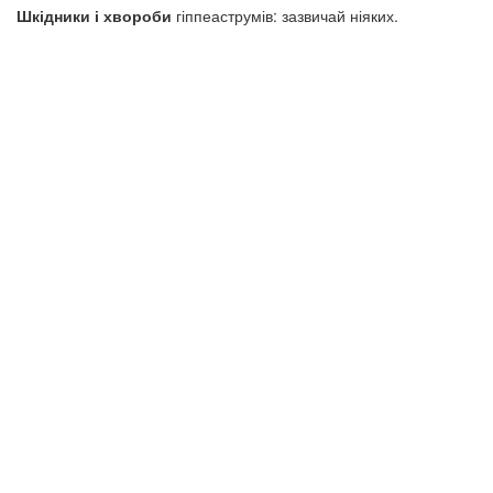
Шкідники і хвороби
гіппеаструмів: зазвичай ніяких.