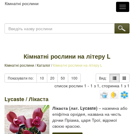
Кімнатні рослини
Toggl
naviga
Кімнатні рослини на літеру L
Кімнатні рослини
/
Каталог
/
Кімнатні рослини на літеру L
Показувати по:
10
20
50
100
Вид:
список рослин 1 - 1 з 1, сторинка 1 з 1
Lycaste / Лікаста
Лікаста (лат. Lycaste)
– наземна або
епіфітна орхідея, названа на честь
дочки Пріама, царя Трої, відомої
своєю красою.