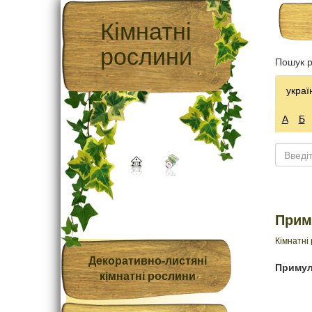
Кімнатні
рослини
Пошук р
украї
А
Б
Приму
Кімнатні
Декоративно-листяні
Примули
кімнатні рослини