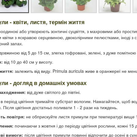
ли - квіти, листя, термін життя
оодинокі або утворюють зонтичні суцвіття, з махровими або простим
 квітки з яскравою серцевиною, двоколірними пелюстками, іноді з с
рний запах.
довжиною від 5 до 15 см, злегка гофровані, зелені, з дуже помітно
и:
від 10 до 40 см у висоту.
життя:
залежить від виду. Primula auricula живе в оранжереї не менш
ли - догляд в домашніх умовах
находження:
від дуже світлого до півтіні.
в період цвітіння тримайте субстрат вологим. Намагайтеся, щоб вод
. Після цвітіння достатньо поливати 1 - 2 рази на тиждень.
ть повітря:
не обприскуйте листя примули при температурі вище 15
лення:
починаючи з жовтня і до періоду цвітіння рослини, кожні 15 
ві вимоги:
після цвітіння примули повинні відпочити до осені в сух