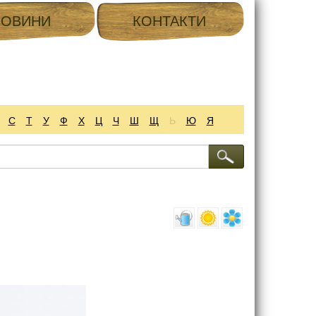
НОВИНИ
КОНТАКТИ
С
Т
У
Ф
Х
Ц
Ч
Ш
Щ
Ь
Ю
Я