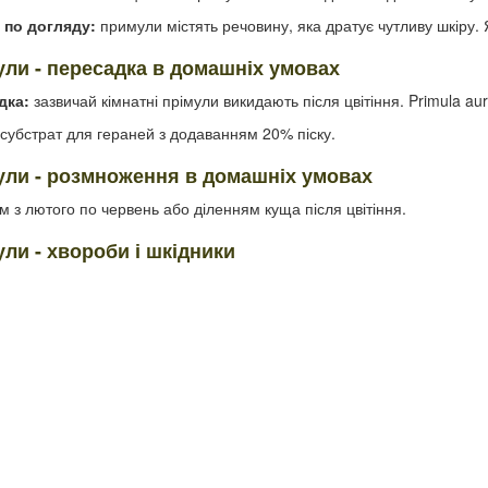
 по догляду:
примули містять речовину, яка дратує чутливу шкіру. 
ли - пересадка в домашніх умовах
дка:
зазвичай кімнатні прімули викидають після цвітіння. Primula aur
субстрат для гераней з додаванням 20% піску.
ли - розмноження в домашніх умовах
м з лютого по червень або діленням куща після цвітіння.
ли - хвороби і шкідники