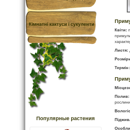
Приму
Кімнатні кактуси і сукуленти
Квіти:
п
примули
характе
Листя:
Розмір
Термін 
Приму
Місцез
Полив:
рослини
Вологіс
Популярные растения
Піджив
Особли