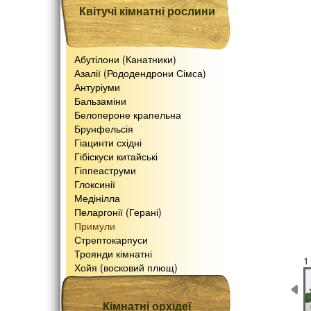
Квітучі кімнатні рослини
Абутілони (Канатники)
Азалії (Рододендрони Сімса)
Антуріуми
Бальзаміни
Белопероне крапельна
Брунфельсія
Гіацинти східні
Гібіскуси китайські
Гіппеаструми
Глоксинії
Медінілла
Пеларгонії (Герані)
Примули
Стрептокарпуси
Троянди кімнатні
1
Хойя (восковий плющ)
Кімнатні орхідеї