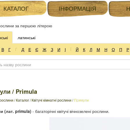
КАТАЛОГ
ІНФОРМАЦІЯ
ослини за першою літерою
нські
латинські
В
Г
Ґ
Д
Е
Є
Ж
З
И
І
Ї
Й
К
Л
М
Н
О
П
Р
ли / Primula
 рослини
/
Каталог
/
Квітучі кімнатні рослини
/
Примули
 (лат. primula)
- багаторічні квітучі вічнозелені рослини.