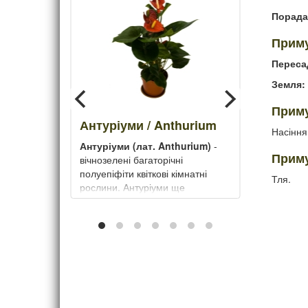
Порада
Приму
Переса
Земля:
Приму
/
Антуріуми / Anthurium
Насіння
Антуріуми (лат. Anthurium)
-
Приму
 Oxalis
вічнозелені багаторічні
квітка
полуепіфіти квіткові кімнатні
Тля.
рослини. Антуріуми ще
називають вогненним язиком,
на. Цей
квіткою фламінго або чоловіче
ирощують
щастя.
он. Ще її
щастя