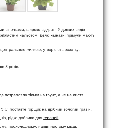
и віночками, широко відкриті. У деяких видів
ріблястим нальотом. Деякі кімнатні прімули мають
ю центральною жилкою, утворюють розетку.
е 3 років.
а потрапляла тільки на грунт, а не на листя
 С, поставте горщик на дрібний вологий гравій.
днів, рідке добриво для
гераней
.
ому, прохолодному, напівтінистому місці.