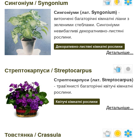
Сингоніум / Syngonium
Сингоніуми (лат. Syngonium)
-
витончені багаторічні кімнатні ліани з
зеленими стеблами. Сингоніуми
невибагливі декоратнивно-листяні
рослини.
Декоративно-листяні кімнатні рослини
Детальніше...
Стрептокарпуси / Streptocarpus
Стрептокарпуси (лат. Streptocarpus)
- трав'янисті багаторічні квітучі кімнатні
рослини.
Квітучі кімнатні рослини
Детальніше...
Товстянка / Crassula