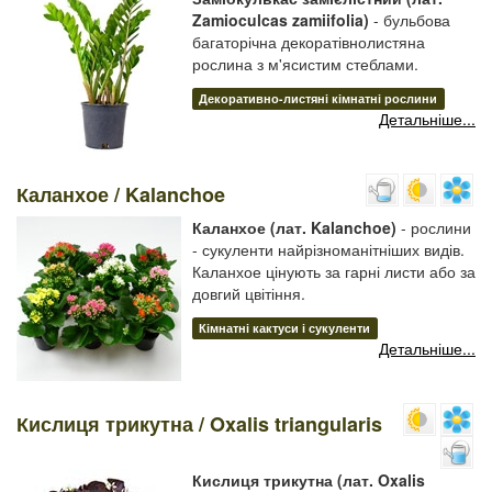
Zamioculcas zamiifolia)
- бульбова
багаторічна декоратівнолистяна
рослина з м'ясистим стеблами.
Декоративно-листяні кімнатні рослини
Детальніше...
Каланхое / Kalanchoe
Каланхое (лат. Kalanchoe)
- рослини
- сукуленти найрізноманітніших видів.
Каланхое цінують за гарні листи або за
довгий цвітіння.
Кімнатні кактуси і сукуленти
Детальніше...
Кислиця трикутна / Oxalis triangularis
Кислиця трикутна (лат. Oxalis