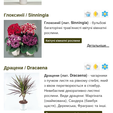
Глоксинії / Sinningia
Глоксинії (лат. Sinningia)
- бульбові
багаторічні трав'янисті квітучі кімнатні
рослини.
Квітучі кімнатні рослини
Детальніше...
Драцени / Dracaena
Драцени (лат. Dracaena)
- чагарники
з пучком листя на рівному стеблі, який
з віком перетворюється в стовбур.
Невибагливі декоративно-листяні
рослини. Види драцени: Маргіната
(окаймована), Сандера (бамбук
щастя), Деремська, Фрагранс та інші.