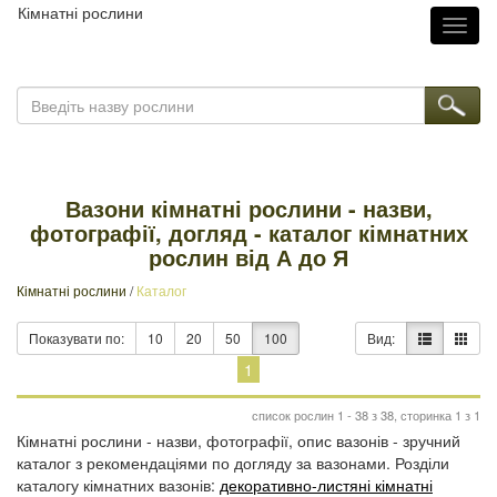
Кімнатні рослини
Toggl
naviga
Вазони кімнатні рослини - назви,
фотографії, догляд - каталог кімнатних
рослин від А до Я
Кімнатні рослини
/
Каталог
Показувати по:
10
20
50
100
Вид:
1
список рослин 1 - 38 з 38, сторинка 1 з 1
Кімнатні рослини - назви, фотографії, опис вазонів - зручний
каталог з рекомендаціями по догляду за вазонами. Розділи
каталогу кімнатних вазонів:
декоративно-листяні кімнатні