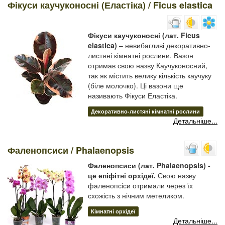
Фікуси каучуконосні (Еластіка) / Ficus elastica
Фікуси каучуконосні (лат. Ficus
elastica)
– невибагливі декоративно-
листяні кімнатні рослини. Вазон
отримав свою назву Каучуконосний,
так як містить велику кількість каучуку
(біле молочко). Ці вазони ще
називають Фікуси Еластіка.
Декоративно-листяні кімнатні рослини
Детальніше...
Фаленопсиси / Phalaenopsis
Фаленопсиси (лат. Phalaenopsis) -
це епіфітні орхідеї.
Свою назву
фаленопсіси отримали через їх
схожість з нічним метеликом.
Кімнатні орхідеї
Детальніше...