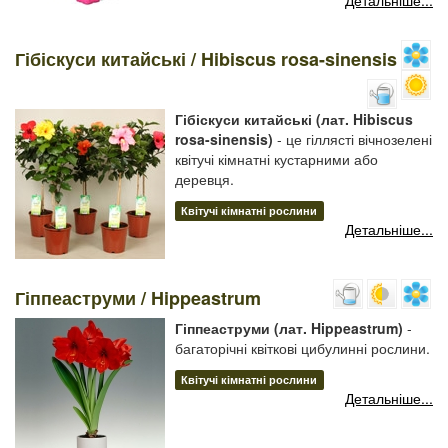
Детальніше...
Гібіскуси китайські / Hibiscus rosa-sinensis
Гібіскуси китайські (лат. Hibiscus
rosa-sinensis)
- це гіллясті вічнозелені
квітучі кімнатні кустарними або
деревця.
Квітучі кімнатні рослини
Детальніше...
Гіппеаструми / Hippeastrum
Гіппеаструми (лат. Hippeastrum)
-
багаторічні квіткові цибулинні рослини.
Квітучі кімнатні рослини
Детальніше...