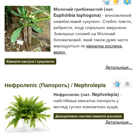
Молочай гребінчастий (лат.
Euphórbia lophogona)
- вічнозелений
невибагливий сукулент. Стебло товсте,
ребристе, іноді спірально закручене.
Зовнішньо схожий на Молочай
біложилковий, який також дуже часто
вирощується як
кімнатна рослина,
вазон.
Кімнатні кактуси і сукуленти
Детальніше...
Нефролепіс (Папороть) / Nephrolepis
Нефролепіс (лат. Nephrolepis)
-
найстійкіша кімнатна папороть у
вигляді густих компактних кущів.
Декоративно-листяні кімнатні рослини
Детальніше...