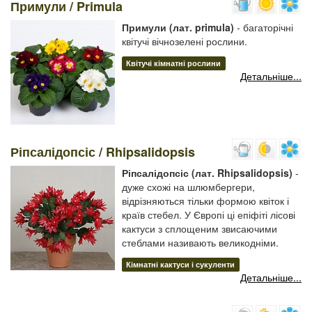
Примули / Primula
Примули (лат. primula)
- багаторічні
квітучі вічнозелені рослини.
Квітучі кімнатні рослини
Детальніше...
Ріпсалідопсіс / Rhipsalidopsis
Ріпсалідопсіс (лат. Rhipsalidopsis)
-
дуже схожі на шлюмбергери,
відрізняються тільки формою квіток і
країв стебел. У Європі ці епіфіті лісові
кактуси з сплощеним звисаючими
стеблами називають великодніми.
Кімнатні кактуси і сукуленти
Детальніше...