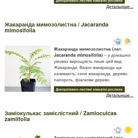
Декоративно-листяні кімнатні рослини
Детальніше...
Жакаранда мимозолистна / Jacaranda
mimosifolia
Жакаранда мимозолистна (лат.
Jacaranda mimosifolia)
– у домашніх
умовах вирощують лише цей вид
Жакаранди. Вазон жакаранда ще
називають: синя жакаранда, дерево-
папороть, фіалкове дерево.
Декоративно-листяні кімнатні рослини
Детальніше...
Заміокулькас замієлістний / Zamioculcas
zamiifolia
Заміокулькас замієлістний (лат.