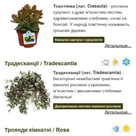
Товстянка (лат. Crassula)
- рослина
сукулент з дуже м'ясистим листям,
одревесневілими стеблами, схожі на
бонсай. У народі товстянку називають
грошове дерево.
Кімнатні кактуси і сукуленти
Детальніше...
Традесканції / Tradescantia
Традесканції (лат. Tradescantia)
-
багаторічні невибагливі трав'янисті
кімнатні рослини з крихкими,
м'ясистим і звисаючими стеблами.
Ампельні.
Декоративно-листяні кімнатні рослини
Детальніше...
Троянди кімнатні / Rosa