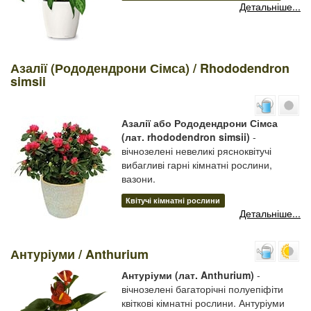
Детальніше...
Азалії (Рододендрони Сімса) / Rhododendron
simsii
Азалії або Рододендрони Сімса
(лат. rhododendron simsii)
-
вічнозелені невеликі рясноквітучі
вибагливі гарні кімнатні рослини,
вазони.
Квітучі кімнатні рослини
Детальніше...
Антуріуми / Anthurium
Антуріуми (лат. Anthurium)
-
вічнозелені багаторічні полуепіфіти
квіткові кімнатні рослини. Антуріуми