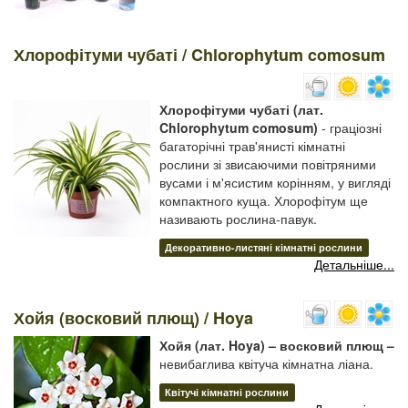
Хлорофітуми чубаті / Chlorophytum comosum
Хлорофітуми чубаті (лат.
Chlorophytum comosum)
- граціозні
багаторічні трав'янисті кімнатні
рослини зі звисаючими повітряними
вусами і м'ясистим корінням, у вигляді
компактного куща. Хлорофітум ще
називають рослина-павук.
Декоративно-листяні кімнатні рослини
Детальніше...
Хойя (восковий плющ) / Hoya
Хойя (лат. Hoya) – восковий плющ –
невибаглива квітуча кімнатна ліана.
Квітучі кімнатні рослини