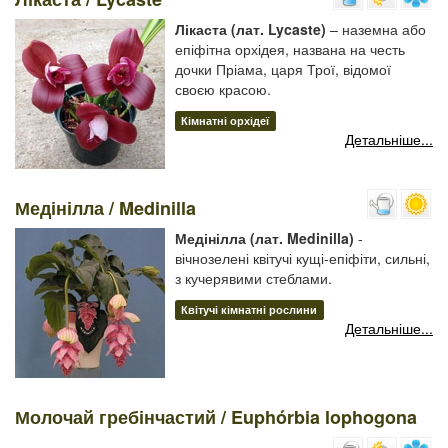
Лікаста (лат. Lycaste)
– наземна або
епіфітна орхідея, названа на честь
дочки Пріама, царя Трої, відомої
своєю красою.
Кімнатні орхідеї
Детальніше...
Медінілла / Medinilla
Медінілла (лат. Medinilla)
-
вічнозелені квітучі кущі-епіфіти, сильні,
з кучерявими стеблами.
Квітучі кімнатні рослини
Детальніше...
Молочай гребінчастий / Euphórbia lophogona