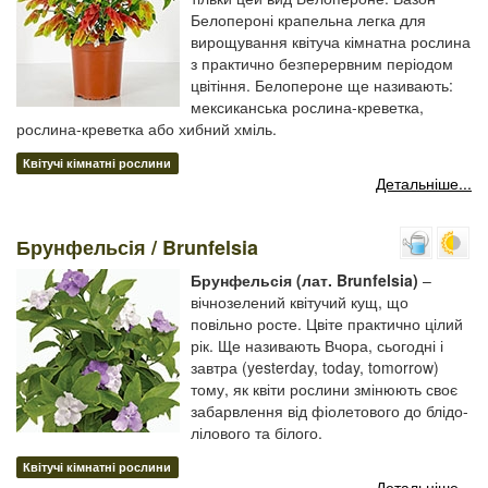
Белопероні крапельна легка для
вирощування квітуча кімнатна рослина
з практично безперервним періодом
цвітіння. Белопероне ще називають:
мексиканська рослина-креветка,
рослина-креветка або хибний хміль.
Квітучі кімнатні рослини
Детальніше...
Брунфельсія / Brunfelsia
Брунфельсія (лат. Brunfelsia)
–
вічнозелений квітучий кущ, що
повільно росте. Цвіте практично цілий
рік. Ще називають Вчора, сьогодні і
завтра (yesterday, today, tomorrow)
тому, як квіти рослини змінюють своє
забарвлення від фіолетового до блідо-
лілового та білого.
Квітучі кімнатні рослини
Детальніше...