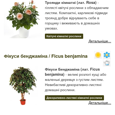
Троянди кімнатні (лат. Rosa)
-
гіллясті квітучі рослини з обпадаючим
листям. Компактні, карликові підвиди
троянд добре відчувають себе в
горщику і виживають в домашніх
умовах.
Квітучі кімнатні рослини
Детальніше...
Фікуси бенджаміна / Ficus benjamina
Фікуси Бенджаміна (лат. Ficus
benjamina)
- великі розлогі кущі або
маленькі деревця з густим листям.
Невибагливі декоративно-листяні
домашні рослини.
Декоративно-листяні кімнатні рослини
Детальніше...