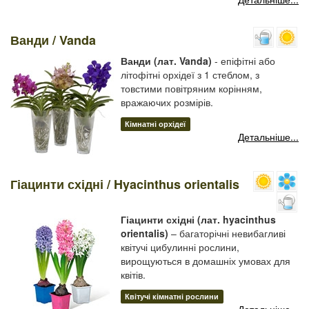
Ванди / Vanda
Ванди (лат. Vanda)
- епіфітні або
літофітні орхідеї з 1 стеблом, з
товстими повітряним корінням,
вражаючих розмірів.
Кімнатні орхідеї
Детальніше...
Гіацинти східні / Hyacinthus orientalis
Гіацинти східні
(лат. hyacinthus
orientalis)
– багаторічні невибагливі
квітучі цибулинні рослини,
вирощуються в домашніх умовах для
квітів.
Квітучі кімнатні рослини