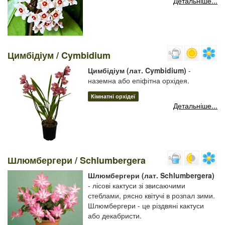
Детальніше...
Цимбідіум / Cymbidium
Цимбідіум (лат. Cymbidium)
-
наземна або епіфітна орхідея.
Кімнатні орхідеї
Детальніше...
Шлюмбергери / Schlumbergera
Шлюмбергери (лат. Schlumbergera)
- лісові кактуси зі звисаючими
стеблами, рясно квітучі в розпал зими.
Шлюмбергери - це різдвяні кактуси
або декабристи.