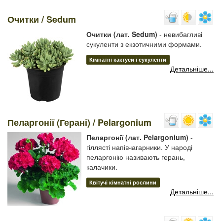
Очитки / Sedum
Очитки (лат. Sedum)
- невибагливі
сукуленти з екзотичними формами.
Кімнатні кактуси і сукуленти
Детальніше...
Пеларгонії (Герані) / Pelargonium
Пеларгонії (лат. Pelargonium)
-
гіллясті напівчагарники. У народі
пеларгонію називають герань,
калачики.
Квітучі кімнатні рослини
Детальніше...