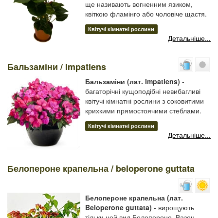
ще називають вогненним язиком,
квіткою фламінго або чоловіче щастя.
Квітучі кімнатні рослини
Детальніше...
Бальзаміни / Impatiens
Бальзаміни (лат. Impatiens)
-
багаторічні кущоподібні невибагливі
квітучі кімнатні рослини з соковитими
крихкими прямостоячими стеблами.
Квітучі кімнатні рослини
Детальніше...
Белопероне крапельна / beloperone guttata
Белопероне крапельна (лат.
Beloperone guttata)
- вирощують
тільки цей вид Белопероне. Вазон