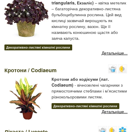
triangularis, Екзаліс)
– квітка метелик
– багаторічна декоративно-листяна
бульбоцибулинна рослина. Цей вид
кислиці зазвичай вирощують як
кімнатну рослину, вазон. Ще її
називають конюшиною щастя або
заяча капуста.
Декоративно-листяні кімнатні рослини
Детальніше...
Кротони / Codiaeum
Кротони або кодієуми (лат.
Codiaeum)
- вічнозелені чагарники з
прямостоячими стеблами і м'ясистими
різнокольоровими листям.
Декоративно-листяні кімнатні рослини
Детальніше...
Лікаста / Lycaste