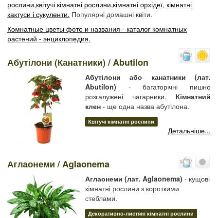
рослини,
квітучі кімнатні рослини,
кімнатні орхідеї
,
кімнатні
кактуси і сукуленти.
Популярні домашні квіти.
Комнатные цветы фото и названия - каталог комнатных
растений - энциклопедия.
Абутілони (Канатники) / Abutilon
Абутілони або канатники (лат.
Abutilon)
- багаторічні пишно
розгалужені чагарники.
Кімнатний
клен
- ще одна назва абутілона.
Квітучі кімнатні рослини
Детальніше...
Аглаонеми / Aglaonema
Аглаонеми (лат. Aglaonema)
- кущові
кімнатні рослини з короткими
стеблами.
Декоративно-листяні кімнатні рослини