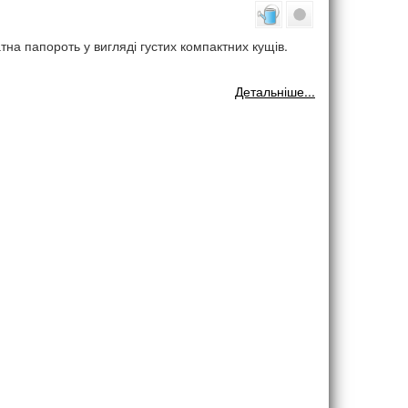
атна папороть у вигляді густих компактних кущів.
Детальніше...