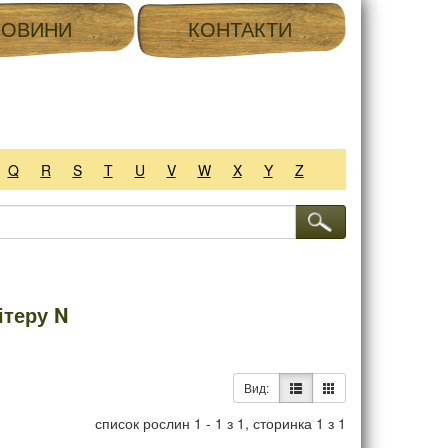
НОВИНИ
КОНТАКТИ
Q
R
S
T
U
V
W
X
Y
Z
ітеру N
Вид:
список рослин 1 - 1 з 1, сторинка 1 з 1