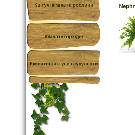
Квітучі кімнатні рослини
Nephr
Кімнатні орхідеї
Кімнатні кактуси і сукуленти