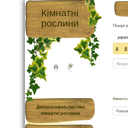
Кімнатні
рослини
Пошук р
украї
A
B
Кімнатні
Декоративно-листяні
Показу
кімнатні рослини