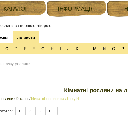
КАТАЛОГ
ІНФОРМАЦІЯ
ослини за першою літерою
нські
латинські
C
D
E
F
G
H
I
J
K
L
M
N
O
P
Кімнатні рослини на л
 рослини
/
Каталог
/
Кімнатні рослини на літеру N
вати по:
10
20
50
100