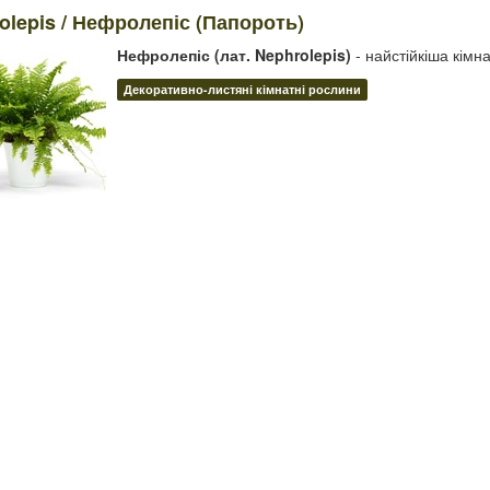
olepis / Нефролепіс (Папороть)
Нефролепіс (лат. Nephrolepis)
- найстійкіша кімн
Декоративно-листяні кімнатні рослини