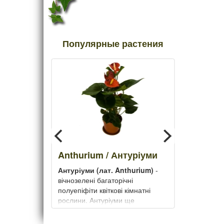
Популярные растения
/
Anthurium / Антуріуми
Антуріуми (лат. Anthurium)
-
 Oxalis
вічнозелені багаторічні
квітка
полуепіфіти квіткові кімнатні
рослини. Антуріуми ще
називають вогненним язиком,
на. Цей
квіткою фламінго або чоловіче